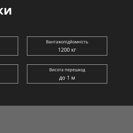
ки
Вантажопідйомність
1200 кг
Висота перешкод
до 1 м