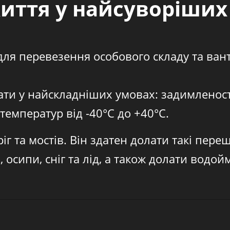
життя у найсуворіших
для перевезення особового складу та ван
ти у найскладніших умовах: задимленості
 температур від -40°С до +40°С.
іг та мостів. Він здатен долати такі пере
 осипи, сніг та лід, а також долати водой