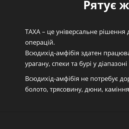
Рятує 
ТАХА – це універсальне рішення 
операцій.
Всюдихід-амфібія здатен працюва
урагану, спеки та бурі у діапазоні
Всюдихід-амфібія не потребує дор
болото, трясовину, дюни, каміння,